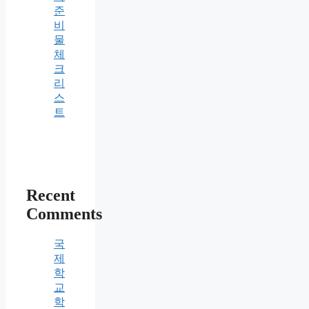
준
비
물
체
크
리
스
트
Recent
Comments
국
제
학
교
학