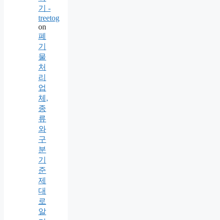
기 -
treetog
on
폐
기
물
처
리
업
체,
종
류
와
구
분
기
준
제
대
로
알