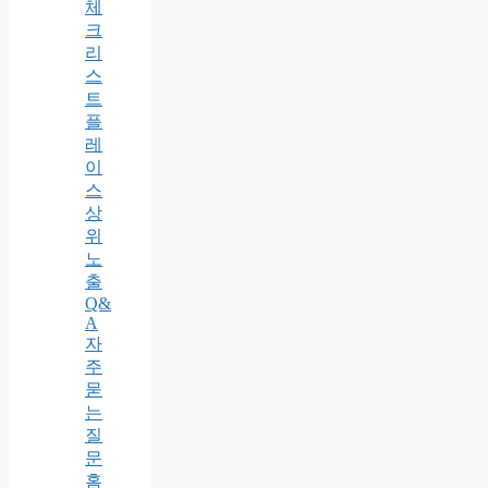
체
크
리
스
트
플
레
이
스
상
위
노
출
Q&
A
자
주
묻
는
질
문
홈