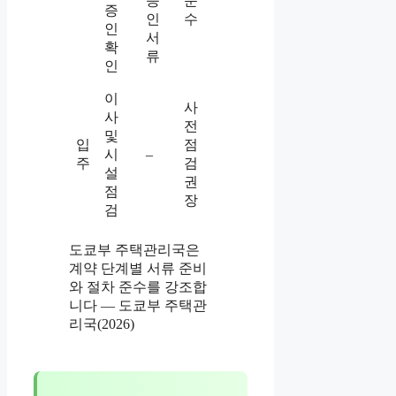
증
준
증
인
수
인
서
확
류
인
이
사
사
전
및
입
점
시
–
주
검
설
권
점
장
검
도쿄부 주택관리국은
계약 단계별 서류 준비
와 절차 준수를 강조합
니다 — 도쿄부 주택관
리국(2026)