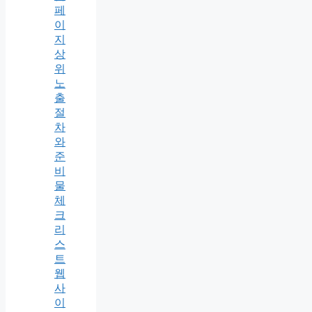
페
이
지
상
위
노
출
절
차
와
준
비
물
체
크
리
스
트
웹
사
이