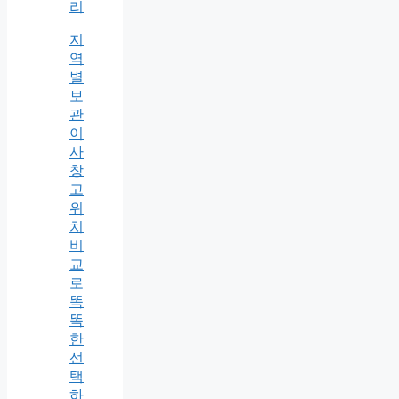
리
지
역
별
보
관
이
사
창
고
위
치
비
교
로
똑
똑
한
선
택
하