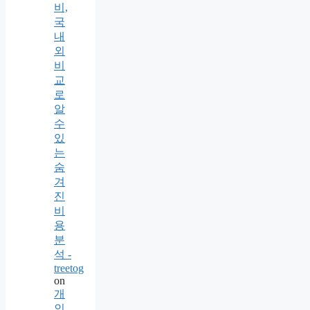
비,
국
내
외
비
교
로
알
수
있
는
숨
겨
진
비
용
분
석 -
treetog
on
개
인