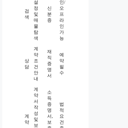
설
인/
정
신
오
검
및
분
프
색
매
증
라
물
인
탐
가
색
능
계
재
약
예
직
상
조
약
증
담
건
필
명
안
수
서
내
계
소
약
득
서
증
법
작
명
적
성
계
서,
요
및
약
보
건
보