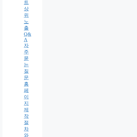
트
상
위
노
출
Q&
A
자
주
묻
는
질
문
홈
페
이
지
제
작
절
차
와