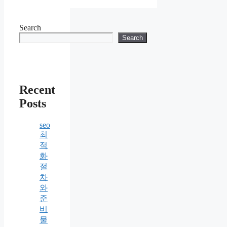
Search
Search
Recent
Posts
seo
최
적
화
절
차
와
준
비
물