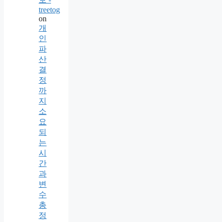
treetog
on
개
인
파
산
결
정
까
지
소
요
되
는
시
간
과
변
수
총
정