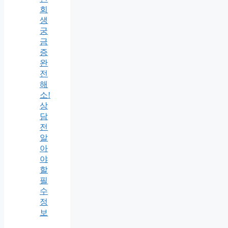
회
생
궁
금
증
완
전
해
소!
상
담
전
알
아
야
할
필
수
정
보