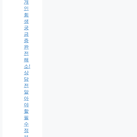
개
인
회
생
궁
금
증
완
전
해
소!
상
담
전
알
아
야
할
필
수
정
보 -