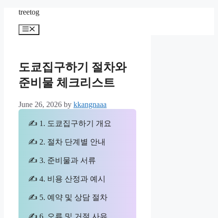
Skip
treetog
to
content
Menu
도쿄집구하기 절차와
준비물 체크리스트
June 26, 2026
by
kkangnaaa
✍ 1. 도쿄집구하기 개요
✍ 2. 절차 단계별 안내
✍ 3. 준비물과 서류
✍ 4. 비용 산정과 예시
✍ 5. 예약 및 상담 절차
✍ 6. 오류 및 거절 사유