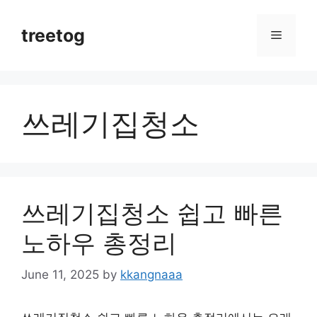
Skip
to
treetog
Menu
content
쓰레기집청소
쓰레기집청소 쉽고 빠른
노하우 총정리
June 11, 2025
by
kkangnaaa